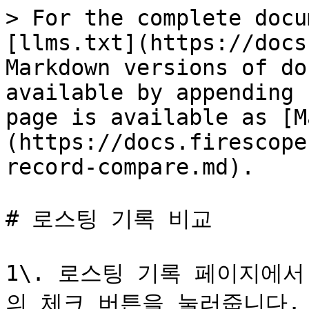
> For the complete docu
[llms.txt](https://docs
Markdown versions of do
available by appending 
page is available as [M
(https://docs.firescope
record-compare.md).

# 로스팅 기록 비교

1\. 로스팅 기록 페이지에
의 체크 버튼을 눌러줍니다.
