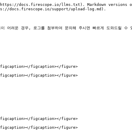
https://docs.firescope.io/llms.txt). Markdown versions o
s://docs.firescope.io/support/upload-log.md).

이용이 어려운 경우, 로그를 첨부하여 문의해 주시면 빠르게 도와드릴 수 있
figcaption></figcaption></figure>

figcaption></figcaption></figure>

figcaption></figcaption></figure>

figcaption></figcaption></figure>
