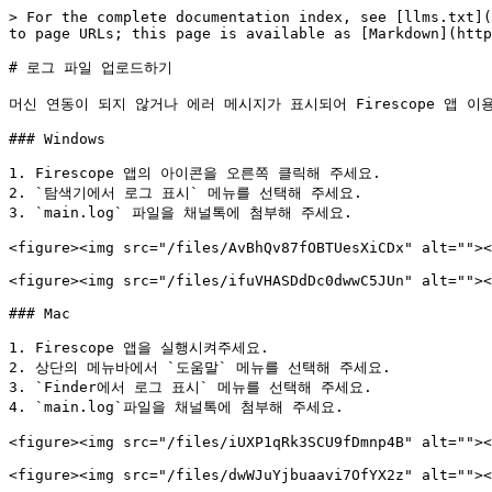
> For the complete documentation index, see [llms.txt](
to page URLs; this page is available as [Markdown](http
# 로그 파일 업로드하기

머신 연동이 되지 않거나 에러 메시지가 표시되어 Firescope 앱 
### Windows

1. Firescope 앱의 아이콘을 오른쪽 클릭해 주세요.

2. `탐색기에서 로그 표시` 메뉴를 선택해 주세요.

3. `main.log` 파일을 채널톡에 첨부해 주세요.

<figure><img src="/files/AvBhQv87fOBTUesXiCDx" alt=""><
<figure><img src="/files/ifuVHASDdDc0dwwC5JUn" alt=""><
### Mac

1. Firescope 앱을 실행시켜주세요.

2. 상단의 메뉴바에서 `도움말` 메뉴를 선택해 주세요.

3. `Finder에서 로그 표시` 메뉴를 선택해 주세요.

4. `main.log`파일을 채널톡에 첨부해 주세요.

<figure><img src="/files/iUXP1qRk3SCU9fDmnp4B" alt=""><
<figure><img src="/files/dwWJuYjbuaavi7OfYX2z" alt=""><